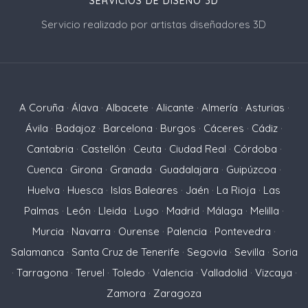
SERVICIOS DE DISEÑO 3D
Servicio realizado por artistas diseñadores 3D
A Coruña
·
Álava
·
Albacete
·
Alicante
·
Almería
·
Asturias
·
Ávila
·
Badajoz
·
Barcelona
·
Burgos
·
Cáceres
·
Cádiz
·
Cantabria
·
Castellón
·
Ceuta
·
Ciudad Real
·
Córdoba
·
Cuenca
·
Girona
·
Granada
·
Guadalajara
·
Guipúzcoa
·
Huelva
·
Huesca
·
Islas Baleares
·
Jaén
·
La Rioja
·
Las
Palmas
·
León
·
Lleida
·
Lugo
·
Madrid
·
Málaga
·
Melilla
·
Murcia
·
Navarra
·
Ourense
·
Palencia
·
Pontevedra
·
Salamanca
·
Santa Cruz de Tenerife
·
Segovia
·
Sevilla
·
Soria
·
Tarragona
·
Teruel
·
Toledo
·
Valencia
·
Valladolid
·
Vizcaya
·
Zamora
·
Zaragoza