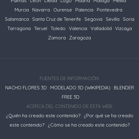
Palmas
·
León
·
Lleida
·
Lugo
·
Madrid
·
Málaga
·
Melilla
·
Murcia
·
Navarra
·
Ourense
·
Palencia
·
Pontevedra
·
Salamanca
·
Santa Cruz de Tenerife
·
Segovia
·
Sevilla
·
Soria
·
Tarragona
·
Teruel
·
Toledo
·
Valencia
·
Valladolid
·
Vizcaya
·
Zamora
·
Zaragoza
FUENTES DE INFORMACIÓN:
NACHO FLORES 3D
·
MODELADO 3D (WIKIPEDIA)
·
BLENDER
·
FREE 3D
ACERCA DEL CONTENIDO DE ESTA WEB:
¿Quién ha creado este contenido?
·
¿Por qué se ha creado
este contenido?
·
¿Cómo se ha creado este contenido?