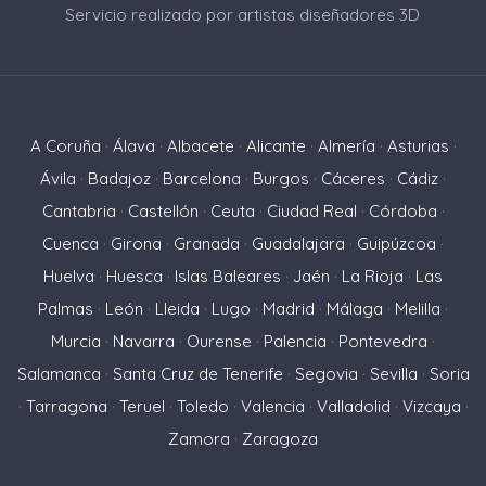
Servicio realizado por artistas diseñadores 3D
A Coruña
·
Álava
·
Albacete
·
Alicante
·
Almería
·
Asturias
·
Ávila
·
Badajoz
·
Barcelona
·
Burgos
·
Cáceres
·
Cádiz
·
Cantabria
·
Castellón
·
Ceuta
·
Ciudad Real
·
Córdoba
·
Cuenca
·
Girona
·
Granada
·
Guadalajara
·
Guipúzcoa
·
Huelva
·
Huesca
·
Islas Baleares
·
Jaén
·
La Rioja
·
Las
Palmas
·
León
·
Lleida
·
Lugo
·
Madrid
·
Málaga
·
Melilla
·
Murcia
·
Navarra
·
Ourense
·
Palencia
·
Pontevedra
·
Salamanca
·
Santa Cruz de Tenerife
·
Segovia
·
Sevilla
·
Soria
·
Tarragona
·
Teruel
·
Toledo
·
Valencia
·
Valladolid
·
Vizcaya
·
Zamora
·
Zaragoza