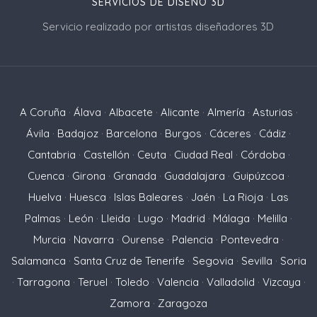
SERVICIOS DE DISEÑO 3D
Servicio realizado por artistas diseñadores 3D
A Coruña
·
Álava
·
Albacete
·
Alicante
·
Almería
·
Asturias
·
Ávila
·
Badajoz
·
Barcelona
·
Burgos
·
Cáceres
·
Cádiz
·
Cantabria
·
Castellón
·
Ceuta
·
Ciudad Real
·
Córdoba
·
Cuenca
·
Girona
·
Granada
·
Guadalajara
·
Guipúzcoa
·
Huelva
·
Huesca
·
Islas Baleares
·
Jaén
·
La Rioja
·
Las
Palmas
·
León
·
Lleida
·
Lugo
·
Madrid
·
Málaga
·
Melilla
·
Murcia
·
Navarra
·
Ourense
·
Palencia
·
Pontevedra
·
Salamanca
·
Santa Cruz de Tenerife
·
Segovia
·
Sevilla
·
Soria
·
Tarragona
·
Teruel
·
Toledo
·
Valencia
·
Valladolid
·
Vizcaya
·
Zamora
·
Zaragoza