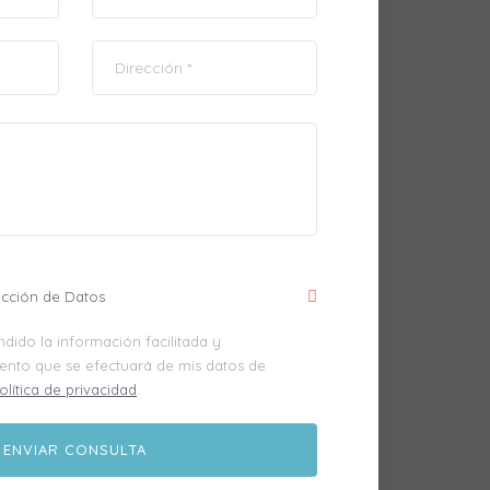
ección de Datos
dido la información facilitada y
iento que se efectuará de mis datos de
olítica de privacidad
.