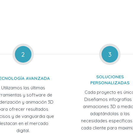
2
3
SOLUCIONES
ECNOLOGÍA AVANZADA
PERSONALIZADAS
Utilizamos las últimas
Cada proyecto es únic
rramientas y software de
Diseñamos infografías
derización y animación 3D
animaciones 3D a medid
para ofrecer resultados
adaptándolas a las
cisos y de vanguardia que
necesidades específicas
destacan en el mercado
cada cliente para maximi
digital.