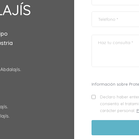
LAJÍS
ipo
stria
Abdalajís.
Información sobre Prot
Declaro haber enten
consiento el tratam
jís.
carácter personal.
P
ajís.