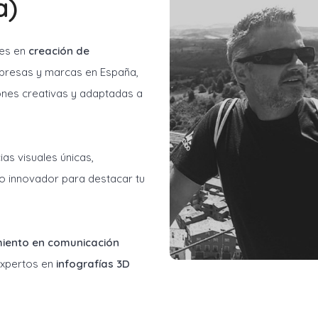
a)
les en
creación de
resas y marcas en España,
ones creativas y adaptadas a
as visuales únicas,
o innovador para destacar tu
miento en comunicación
 expertos en
infografías 3D