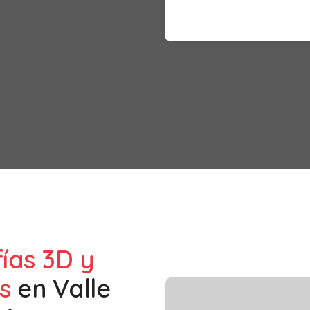
fías 3D y
s
en
Valle