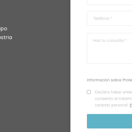
ipo
stria
Información sobre Prot
Declaro haber enten
consiento el tratam
carácter personal.
P