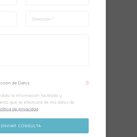
ección de Datos
dido la información facilitada y
iento que se efectuará de mis datos de
olítica de privacidad
.