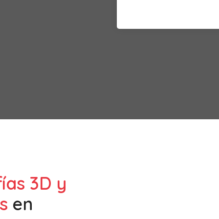
fías 3D y
s
en