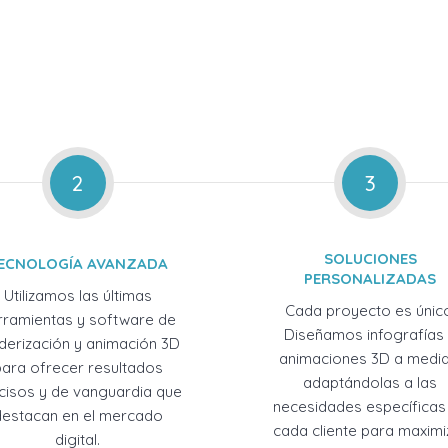
2
3
SOLUCIONES
ECNOLOGÍA AVANZADA
PERSONALIZADAS
Utilizamos las últimas
Cada proyecto es únic
rramientas y software de
Diseñamos infografías
derización y animación 3D
animaciones 3D a medid
para ofrecer resultados
adaptándolas a las
cisos y de vanguardia que
necesidades específicas
destacan en el mercado
cada cliente para maximi
digital.