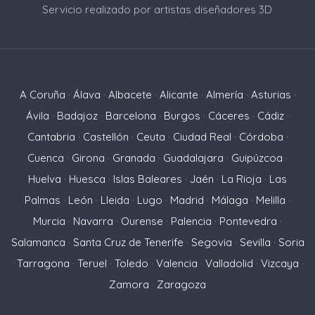
Servicio realizado por artistas diseñadores 3D
A Coruña
·
Álava
·
Albacete
·
Alicante
·
Almería
·
Asturias
·
Ávila
·
Badajoz
·
Barcelona
·
Burgos
·
Cáceres
·
Cádiz
·
Cantabria
·
Castellón
·
Ceuta
·
Ciudad Real
·
Córdoba
·
Cuenca
·
Girona
·
Granada
·
Guadalajara
·
Guipúzcoa
·
Huelva
·
Huesca
·
Islas Baleares
·
Jaén
·
La Rioja
·
Las
Palmas
·
León
·
Lleida
·
Lugo
·
Madrid
·
Málaga
·
Melilla
·
Murcia
·
Navarra
·
Ourense
·
Palencia
·
Pontevedra
·
Salamanca
·
Santa Cruz de Tenerife
·
Segovia
·
Sevilla
·
Soria
·
Tarragona
·
Teruel
·
Toledo
·
Valencia
·
Valladolid
·
Vizcaya
·
Zamora
·
Zaragoza