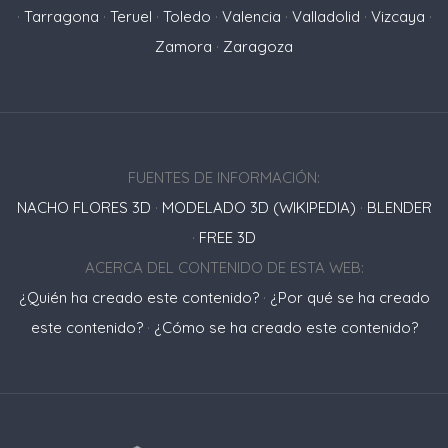
·
Tarragona
·
Teruel
·
Toledo
·
Valencia
·
Valladolid
·
Vizcaya
·
Zamora
·
Zaragoza
FUENTES DE INFORMACIÓN:
NACHO FLORES 3D
·
MODELADO 3D (WIKIPEDIA)
·
BLENDER
·
FREE 3D
ACERCA DEL CONTENIDO DE ESTA WEB:
¿Quién ha creado este contenido?
·
¿Por qué se ha creado
este contenido?
·
¿Cómo se ha creado este contenido?