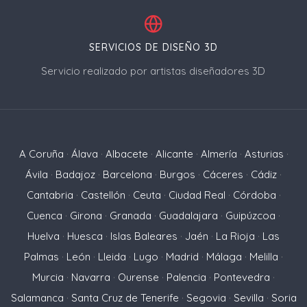
SERVICIOS DE DISEÑO 3D
Servicio realizado por artistas diseñadores 3D
A Coruña
·
Álava
·
Albacete
·
Alicante
·
Almería
·
Asturias
·
Ávila
·
Badajoz
·
Barcelona
·
Burgos
·
Cáceres
·
Cádiz
·
Cantabria
·
Castellón
·
Ceuta
·
Ciudad Real
·
Córdoba
·
Cuenca
·
Girona
·
Granada
·
Guadalajara
·
Guipúzcoa
·
Huelva
·
Huesca
·
Islas Baleares
·
Jaén
·
La Rioja
·
Las
Palmas
·
León
·
Lleida
·
Lugo
·
Madrid
·
Málaga
·
Melilla
·
Murcia
·
Navarra
·
Ourense
·
Palencia
·
Pontevedra
·
Salamanca
·
Santa Cruz de Tenerife
·
Segovia
·
Sevilla
·
Soria