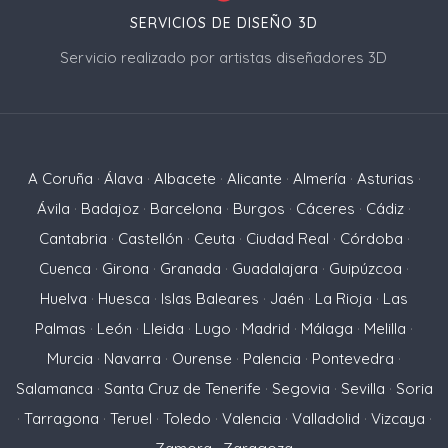
SERVICIOS DE DISEÑO 3D
Servicio realizado por artistas diseñadores 3D
A Coruña
·
Álava
·
Albacete
·
Alicante
·
Almería
·
Asturias
·
Ávila
·
Badajoz
·
Barcelona
·
Burgos
·
Cáceres
·
Cádiz
·
Cantabria
·
Castellón
·
Ceuta
·
Ciudad Real
·
Córdoba
·
Cuenca
·
Girona
·
Granada
·
Guadalajara
·
Guipúzcoa
·
Huelva
·
Huesca
·
Islas Baleares
·
Jaén
·
La Rioja
·
Las
Palmas
·
León
·
Lleida
·
Lugo
·
Madrid
·
Málaga
·
Melilla
·
Murcia
·
Navarra
·
Ourense
·
Palencia
·
Pontevedra
·
Salamanca
·
Santa Cruz de Tenerife
·
Segovia
·
Sevilla
·
Soria
·
Tarragona
·
Teruel
·
Toledo
·
Valencia
·
Valladolid
·
Vizcaya
·