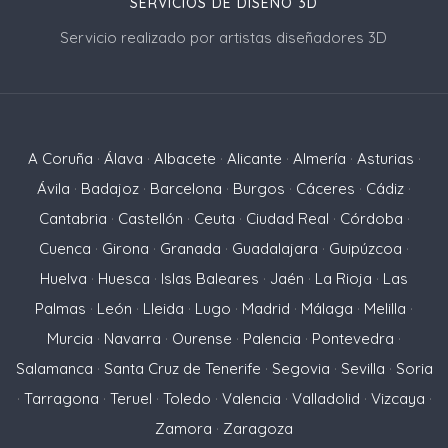
SERVICIOS DE DISEÑO 3D
Servicio realizado por artistas diseñadores 3D
A Coruña
·
Álava
·
Albacete
·
Alicante
·
Almería
·
Asturias
·
Ávila
·
Badajoz
·
Barcelona
·
Burgos
·
Cáceres
·
Cádiz
·
Cantabria
·
Castellón
·
Ceuta
·
Ciudad Real
·
Córdoba
·
Cuenca
·
Girona
·
Granada
·
Guadalajara
·
Guipúzcoa
·
Huelva
·
Huesca
·
Islas Baleares
·
Jaén
·
La Rioja
·
Las
Palmas
·
León
·
Lleida
·
Lugo
·
Madrid
·
Málaga
·
Melilla
·
Murcia
·
Navarra
·
Ourense
·
Palencia
·
Pontevedra
·
Salamanca
·
Santa Cruz de Tenerife
·
Segovia
·
Sevilla
·
Soria
·
Tarragona
·
Teruel
·
Toledo
·
Valencia
·
Valladolid
·
Vizcaya
·
Zamora
·
Zaragoza