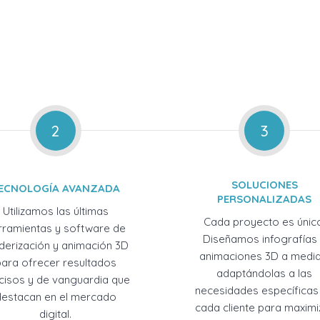
2
3
SOLUCIONES
ECNOLOGÍA AVANZADA
PERSONALIZADAS
Utilizamos las últimas
Cada proyecto es únic
rramientas y software de
Diseñamos infografías
derización y animación 3D
animaciones 3D a medid
para ofrecer resultados
adaptándolas a las
cisos y de vanguardia que
necesidades específicas
destacan en el mercado
cada cliente para maximi
digital.