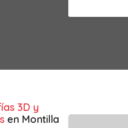
fías 3D y
s
en
Montilla