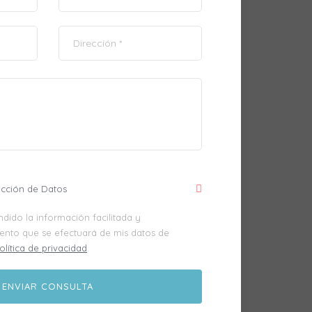
ección de Datos
dido la información facilitada y
iento que se efectuará de mis datos de
olítica de privacidad
.