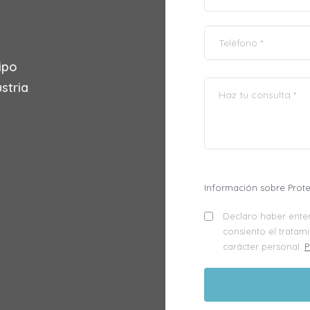
ipo
stria
Información sobre Prot
Declaro haber enten
consiento el tratam
carácter personal.
P