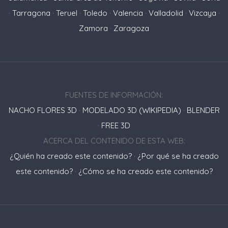
·
Tarragona
·
Teruel
·
Toledo
·
Valencia
·
Valladolid
·
Vizcaya
·
Zamora
·
Zaragoza
FUENTES DE INFORMACIÓN:
NACHO FLORES 3D
·
MODELADO 3D (WIKIPEDIA)
·
BLENDER
·
FREE 3D
ACERCA DEL CONTENIDO DE ESTA WEB:
¿Quién ha creado este contenido?
·
¿Por qué se ha creado
este contenido?
·
¿Cómo se ha creado este contenido?