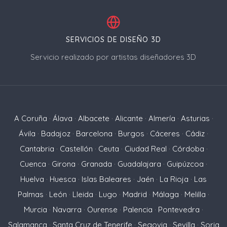
SERVICIOS DE DISEÑO 3D
Servicio realizado por artistas diseñadores 3D
A Coruña
·
Álava
·
Albacete
·
Alicante
·
Almería
·
Asturias
·
Ávila
·
Badajoz
·
Barcelona
·
Burgos
·
Cáceres
·
Cádiz
·
Cantabria
·
Castellón
·
Ceuta
·
Ciudad Real
·
Córdoba
·
Cuenca
·
Girona
·
Granada
·
Guadalajara
·
Guipúzcoa
·
Huelva
·
Huesca
·
Islas Baleares
·
Jaén
·
La Rioja
·
Las
Palmas
·
León
·
Lleida
·
Lugo
·
Madrid
·
Málaga
·
Melilla
·
Murcia
·
Navarra
·
Ourense
·
Palencia
·
Pontevedra
·
Salamanca
·
Santa Cruz de Tenerife
·
Segovia
·
Sevilla
·
Soria