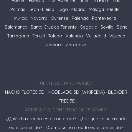
Huelva
·
Huesca
·
Islas Baleares
·
Jaén
·
La Rioja
·
Las
Palmas
·
León
·
Lleida
·
Lugo
·
Madrid
·
Málaga
·
Melilla
·
Murcia
·
Navarra
·
Ourense
·
Palencia
·
Pontevedra
·
Salamanca
·
Santa Cruz de Tenerife
·
Segovia
·
Sevilla
·
Soria
·
Tarragona
·
Teruel
·
Toledo
·
Valencia
·
Valladolid
·
Vizcaya
·
Zamora
·
Zaragoza
FUENTES DE INFORMACIÓN:
NACHO FLORES 3D
·
MODELADO 3D (WIKIPEDIA)
·
BLENDER
·
FREE 3D
ACERCA DEL CONTENIDO DE ESTA WEB:
¿Quién ha creado este contenido?
·
¿Por qué se ha creado
este contenido?
·
¿Cómo se ha creado este contenido?