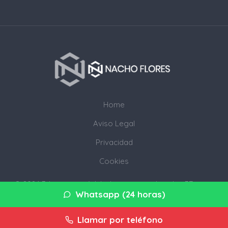
Home
Aviso Legal
Privacidad
Cookies
© 2026 3djump.com· Web de servicios digitales 3D en tu
Whatsapp (24 horas)
provincia ·
Mapa del sitio
Llamar por teléfono