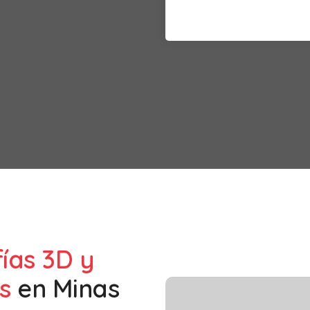
fías 3D y
s
en
Minas