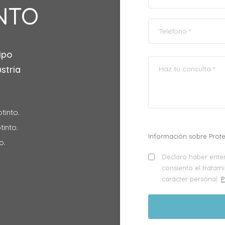
INTO
ipo
stria
tinto.
tinto.
Información sobre Prot
o.
Declaro haber enten
consiento el tratam
carácter personal.
P