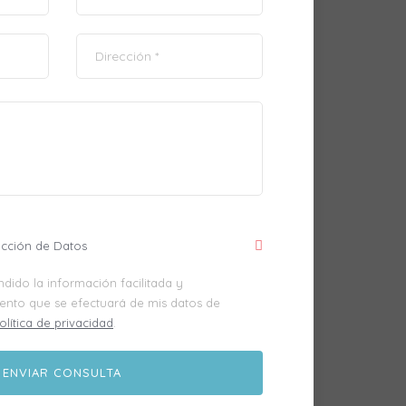
ección de Datos
dido la información facilitada y
iento que se efectuará de mis datos de
olítica de privacidad
.