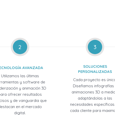
2
3
SOLUCIONES
ECNOLOGÍA AVANZADA
PERSONALIZADAS
Utilizamos las últimas
Cada proyecto es únic
rramientas y software de
Diseñamos infografías
derización y animación 3D
animaciones 3D a medid
para ofrecer resultados
adaptándolas a las
cisos y de vanguardia que
necesidades específicas
destacan en el mercado
cada cliente para maximi
digital.