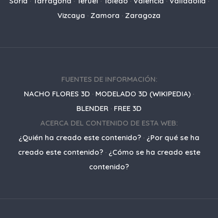
Soria
·
Tarragona
·
Teruel
·
Toledo
·
Valencia
·
Valladolid
·
Vizcaya
·
Zamora
·
Zaragoza
FUENTES DE INFORMACIÓN:
NACHO FLORES 3D
·
MODELADO 3D (WIKIPEDIA)
·
BLENDER
·
FREE 3D
ACERCA DEL CONTENIDO DE ESTA WEB:
¿Quién ha creado este contenido?
·
¿Por qué se ha
creado este contenido?
·
¿Cómo se ha creado este
contenido?