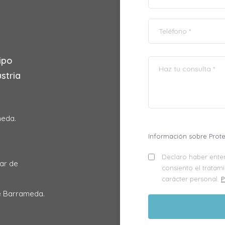
ipo
stria
meda.
.
Información sobre Prot
Declaro haber enten
car de
consiento el tratam
carácter personal.
P
de Barrameda.