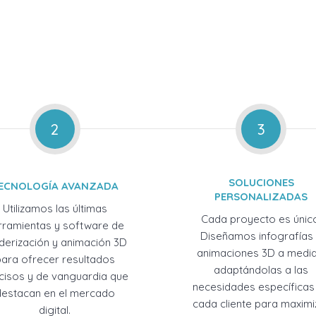
2
3
SOLUCIONES
ECNOLOGÍA AVANZADA
PERSONALIZADAS
Utilizamos las últimas
Cada proyecto es únic
rramientas y software de
Diseñamos infografías
derización y animación 3D
animaciones 3D a medid
para ofrecer resultados
adaptándolas a las
cisos y de vanguardia que
necesidades específicas
destacan en el mercado
cada cliente para maximi
digital.