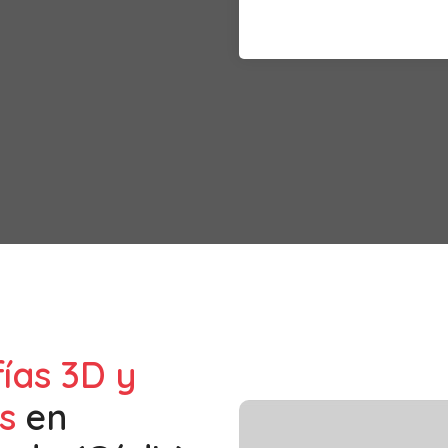
fías 3D y
s
en