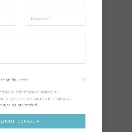
ección de Datos
dido la información facilitada y
iento que se efectuará de mis datos de
olítica de privacidad
.