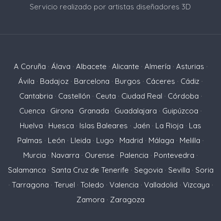
Servicio realizado por artistas diseñadores 3D
A Coruña
·
Álava
·
Albacete
·
Alicante
·
Almería
·
Asturias
·
Ávila
·
Badajoz
·
Barcelona
·
Burgos
·
Cáceres
·
Cádiz
·
Cantabria
·
Castellón
·
Ceuta
·
Ciudad Real
·
Córdoba
·
Cuenca
·
Girona
·
Granada
·
Guadalajara
·
Guipúzcoa
·
Huelva
·
Huesca
·
Islas Baleares
·
Jaén
·
La Rioja
·
Las
Palmas
·
León
·
Lleida
·
Lugo
·
Madrid
·
Málaga
·
Melilla
·
Murcia
·
Navarra
·
Ourense
·
Palencia
·
Pontevedra
·
Salamanca
·
Santa Cruz de Tenerife
·
Segovia
·
Sevilla
·
Soria
·
Tarragona
·
Teruel
·
Toledo
·
Valencia
·
Valladolid
·
Vizcaya
·
Zamora
·
Zaragoza